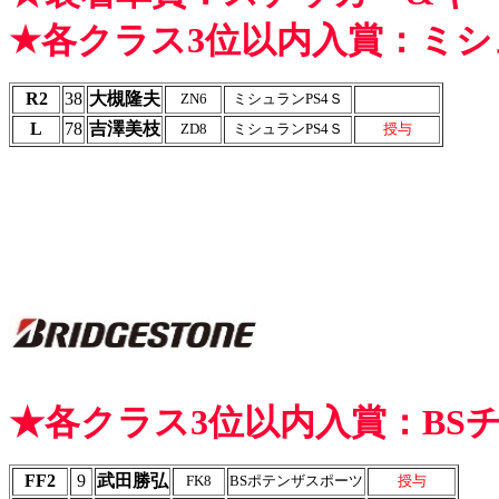
★各クラス3位以内入賞：ミ
R2
38
大槻隆夫
ZN6
ミシュランPS4Ｓ
L
78
吉澤美枝
ZD8
ミシュランPS4Ｓ
授与
★各クラス3位以内入賞：BS
FF2
9
武田勝弘
FK8
BSポテンザスポーツ
授与