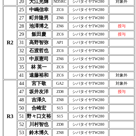
20
大江光輝
ND5RC
シバタイヤTW280
対象外
25
中嶋信幸
ZC6
シバタイヤTW280
27
町井隆男
ZN6
シバタイヤTW280
28
池澤博之
ZN6
シバタイヤTW280
授与
29
飯田慶
ZC6
シバタイヤTW280
授与
R2
31
高野智弥
AP1
シバタイヤTW280
32
石渡哲也
ZC6
シバタイヤTW280
33
中原憲司
ZN6
シバタイヤTW280
35
林 英一
ZC6
シバタイヤTW280
41
遠藤裕和
ZC6
シバタイヤTW280
対象外
44
宮下敬
GA2
シバタイヤTW280
対象外
47
坂井友洋
ZD8
シバタイヤTW280
授与
48
吉澤久
ZN8
シバタイヤTW280
50
合崎宏
S15
シバタイヤTW280
R3
51
野々口文裕
S15
シバタイヤTW280
52
川村智也
ZD8
シバタイヤTW280
53
鈴木博久
ZN8
シバタイヤTW280