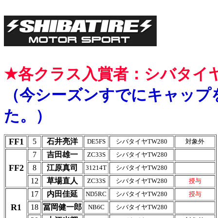
★各クラス入賞者：シバタイ
（今シーズンすでにキャップ
た。）
FF1
5
石井亮洋
DE5FS
シバタイヤTW280
対象外
7
吉田雄一
ZC33S
シバタイヤTW280
FF2
8
江原真司
31214T
シバタイヤTW280
12
草場直人
ZC33S
シバタイヤTW280
授与
17
内田佳延
ND5RC
シバタイヤTW280
授与
R1
18
冨岡健一郎
NB6C
シバタイヤTW280