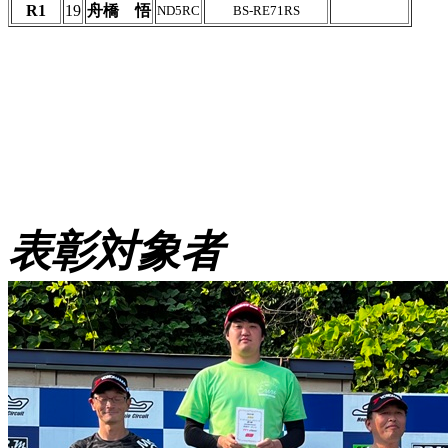
R1
19
舟橋 悟
ND5RC
BS-RE71RS
表彰対象者