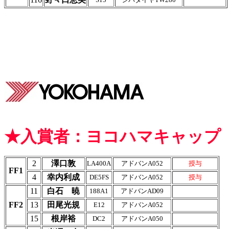
★入賞者：ヨコハマキャップ
2
澤口敦
LA400A
アドバンA052
授与
FF1
4
幸内利成
DE5FS
アドバンA052
授与
11
白石 暁
188A1
アドバンAD09
FF2
13
田尾光規
E12
アドバンA052
15
根岸裕
DC2
アドバンA050