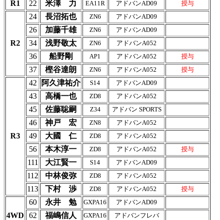
R1
22
米澤 力
EA11R
アドバンAD09
授与
24
長沼拓也
ZN6
アドバンAD09
26
加藤千雄
ZN6
アドバンAD09
R2
34
浅野敬太
ZN6
アドバンA052
36
船野剛
AP1
アドバンA052
授与
37
樫谷達朗
ZN6
アドバンA052
授与
42
阿久津祐介
S14
アドバンAD09
43
高橋一也
ZD8
アドバンA052
45
佐藤聡嗣
Z34
アドバン SPORTS
46
神戸 宏
ZN8
アドバンA052
R3
49
大國 仁
ZD8
アドバンA052
56
本木淳一
ZD8
アドバンA052
授与
111
大江賢一
S14
アドバンAD09
112
中林俊弥
ZD8
アドバンA052
113
下村 渉
ZD8
アドバンA052
授与
60
永井 勉
GXPA16
アドバンAD09
4WD
62
福嶋信人
GXPA16
アドバンフレバ