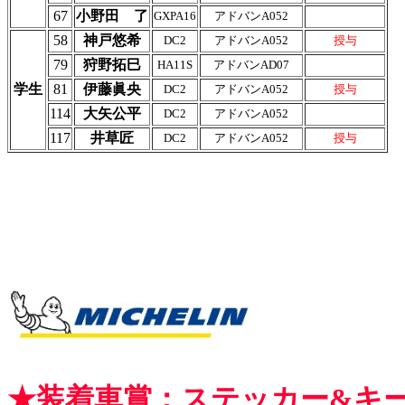
67
小野田 了
GXPA16
アドバンA052
58
神戸悠希
DC2
アドバンA052
授与
79
狩野拓巳
HA11S
アドバンAD07
学生
81
伊藤眞央
DC2
アドバンA052
授与
114
大矢公平
DC2
アドバンA052
117
井草匠
DC2
アドバンA052
授与
★装着車賞：ステッカー&キ