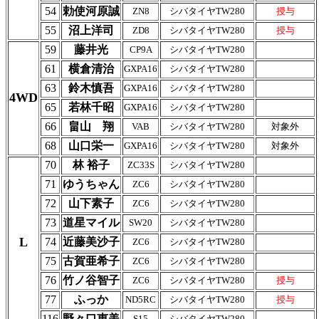
54
勅使河原誠
ZN8
シバタイヤTW280
授与
55
沼上洋司
ZD8
シバタイヤTW280
授与
59
藤井光
CP9A
シバタイヤTW280
61
横倉清治
GXPA16
シバタイヤTW280
63
鈴木慎吾
GXPA16
シバタイヤTW280
4WD
65
若林千昭
GXPA16
シバタイヤTW280
66
畠山 翔
VAB
シバタイヤTW280
対象外
68
山口栄一
GXPA16
シバタイヤTW280
対象外
70
林 裕子
ZC33S
シバタイヤTW280
71
ゆうちゃん
ZC6
シバタイヤTW280
72
山下素子
ZC6
シバタイヤTW280
73
道星マイル
SW20
シバタイヤTW280
L
74
近藤美沙子
ZC6
シバタイヤTW280
75
古賀亜希子
ZC6
シバタイヤTW280
76
竹ノ谷智子
ZC6
シバタイヤTW280
授与
77
ふっか
ND5RC
シバタイヤTW280
授与
116
野々口恵美
S15
シバタイヤTW280